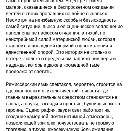
самых пронзительных тем. В центре сюжета —
матери, оказавшиеся в беспросветном ожидании
вестей о своих пропавших на войне сыновьях.
Несмотря на неизбывную скорбь и безысходность
самой ситуации, пьеса и её сценическое воплощение
наполнены не пафосом отчаяния, а тихой, но
неистребимой силой материнской любви, которая
становится последней формой сопротивления и
единственной опорой. Это история не столько о
потере, сколько о предельном напряжении веры и
надежды, которые даже в кромешной тьме
продолжают светить.
Режиссёрский язык спектакля, вероятно, строится на
сдержанности и психологической точности, где
главным выразительным средством становятся не
слова, а паузы, взгляды и простые, будничные жесты
героинь. Сценография, звук и свет работают на
создание камерной, почти интимной атмосферы,
позволяющей зрителю почувствовать не громкую
трагедию, а тихую, ежесекундную боль ожидания.