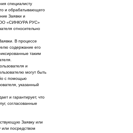
ния специалисту
го и обрабатывающего
ние Заявки и
 ООО «СИНКУРА РУС»
вателя относительно
аявки. В процессе
телю содержание его
афиксированные таким
ателя.
ользователя и
ользователю могут быть
бо с помощью
ователя, указанный
ет и гарантирует, что
луг, согласованные
ествующую Заявку или
у или посредством