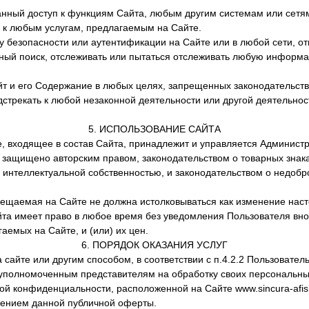
ный доступ к функциям Сайта, любым другим системам или сетя
е к любым услугам, предлагаемым на Сайте.
 безопасности или аутентификации на Сайте или в любой сети, от
ный поиск, отслеживать или пытаться отслеживать любую информ
т и его Содержание в любых целях, запрещенных законодательст
дстрекать к любой незаконной деятельности или другой деятельн
5. ИСПОЛЬЗОВАНИЕ САЙТА
 входящее в состав Сайта, принадлежит и управляется Администр
защищено авторским правом, законодательством о товарных знака
 интеллектуальной собственностью, и законодательством о недобр
щаемая на Сайте не должна истолковываться как изменение нас
та имеет право в любое время без уведомления Пользователя вно
гаемых на Сайте, и (или) их цен.
6. ПОРЯДОК ОКАЗАНИЯ УСЛУГ
 сайте или другим способом, в соответствии с п.4.2.2 Пользовате
уполномоченным представителям на обработку своих персональны
кой конфиденциальности, расположенной на Сайте www.sincura-afi
ением данной публичной оферты.