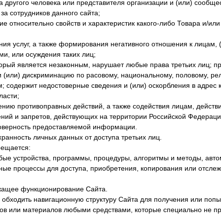
а другого человека или представителя организации и (или) сообще
 за сотрудников данного сайта;
ие относительно свойств и характеристик какого-либо Товара и/ил
ения услуг, а также формирования негативного отношения к лицам,
и, или осуждения таких лиц;
оторый является незаконным, нарушает любые права третьих лиц; п
 и (или) дискриминацию по расовому, национальному, половому, ре
; содержит недостоверные сведения и (или) оскорбления в адрес 
ласти;
ению противоправных действий, а также содействия лицам, действ
ний и запретов, действующих на территории Российской Федераци
оверность предоставляемой информации.
ранность личных данных от доступа третьих лиц.
ещается:
ые устройства, программы, процедуры, алгоритмы и методы, авто
ные процессы для доступа, приобретения, копирования или отсле
ащее функционирование Сайта.
бходить навигационную структуру Сайта для получения или попы
ов или материалов любыми средствами, которые специально не п