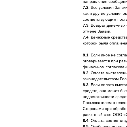
направления сообщения
7.2.
Все условия Заявки
как и другие условия 
соответствующим пост
7.3.
Возврат денежных 
отмене Заявки.
7.4.
Денежные средства 
которой была оплачена
8.1.
Если иное не согл
оговаривается при раз
финальном согласован
8.2.
Оплата выставленн
законодательством Ро
8.3.
Если оплата выста
средств, она может бы
недостаточности средс
Пользователем в течени
Сторонами при обработ
расчетный счет ООО 
8.4.
Оплата соответств
8.5.
Особенности оплат