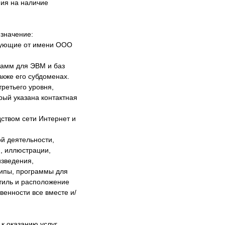
ния на наличие
значение:
твующие от имени ООО
рамм для ЭВМ и баз
акже его субдоменах.
ретьего уровня,
рый указана контактная
дством сети Интернет и
й деятельности,
и, иллюстрации,
изведения,
типы, программы для
стиль и расположение
венности все вместе и/
 оказанию услуг,