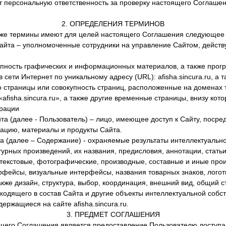
т персональную ответственность за проверку настоящего Соглаше
2. ОПРЕДЕЛЕНИЯ ТЕРМИНОВ
е термины имеют для целей настоящего Соглашения следующее 
айта – уполномоченные сотрудники на управление Сайтом, дейс
упность графических и информационных материалов, а также прог
сети Интернет по уникальному адресу (URL): afisha.sincura.ru, а т
страницы или совокупность страниц, расположенные на доменах т
fisha.sincura.ru», а также другие временные страницы, внизу кото
рации
та (далее - Пользователь) – лицо, имеющее доступ к Сайту, посре
цию, материалы и продукты Сайта.
 (далее – Содержание) - охраняемые результаты интеллектуально
турных произведений, их названия, предисловия, аннотации, стать
 текстовые, фотографические, производные, составные и иные про
рфейсы, визуальные интерфейсы, названия товарных знаков, лого
акже дизайн, структура, выбор, координация, внешний вид, общий 
ходящего в состав Сайта и другие объекты интеллектуальной собст
держащиеся на сайте afisha.sincura.ru.
3. ПРЕДМЕТ СОГЛАШЕНИЯ
его Соглашения является предоставление Пользователю доступа к