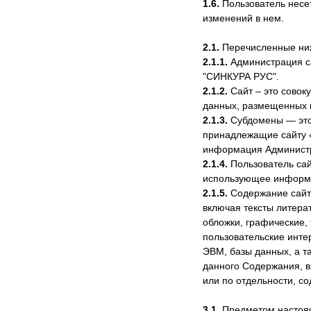
1.6.
Пользователь несе
изменений в нем.
2.1.
Перечисленные ниж
2.1.1.
Администрация с
"СИНКУРА РУС".
2.1.2.
Сайт – это совок
данных, размещенных в 
2.1.3.
Субдомены — это 
принадлежащие сайту «a
информация Админист
2.1.4.
Пользователь сай
использующее информа
2.1.5.
Содержание сайта
включая тексты литера
обложки, графические,
пользовательские инте
ЭВМ, базы данных, а т
данного Содержания, в
или по отдельности, со
3.1.
Предметом настоящ