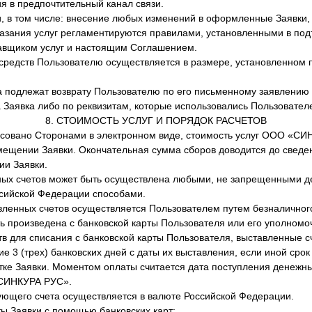
 в предпочтительный канал связи.
, в том числе: внесение любых изменений в оформленные Заявки, о
оказания услуг регламентируются правилами, установленными в под
авщиком услуг и настоящим Соглашением.
средств Пользователю осуществляется в размере, установленном 
подлежат возврату Пользователю по его письменному заявлению н
 Заявка либо по реквизитам, которые использовались Пользовател
8. СТОИМОСТЬ УСЛУГ И ПОРЯДОК РАСЧЕТОВ
асовано Сторонами в электронном виде, стоимость услуг ООО «С
мещении Заявки. Окончательная сумма сборов доводится до сведе
ии Заявки.
ых счетов может быть осуществлена любыми, не запрещенными 
ссийской Федерации способами.
вленных счетов осуществляется Пользователем путем безналичног
ть произведена с банковской карты Пользователя или его уполномо
тв для списания с банковской карты Пользователя, выставленные с
е 3 (трех) банковских дней с даты их выставления, если иной срок
ке Заявки. Моментом оплаты считается дата поступления денежны
«СИНКУРА РУС».
ующего счета осуществляется в валюте Российской Федерации.
ы Заявки с помощью банковских карт: