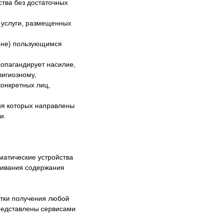
ства без достаточных
и услуги, размещенных
 (не) пользующимся
ропагандирует насилие,
лигиозному,
конкретных лиц,
ия которых направлены
и.
матические устройства
живания содержания
тки получения любой
редставлены сервисами