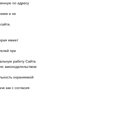
женную по адресу
нием и не
сайта.
орая имеет
телей при
альную работу Сайта.
ую законодательством
альность охраняемой
че как с согласия