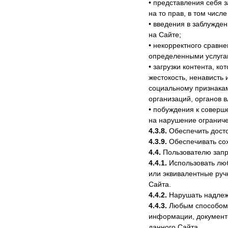
• представления себя з
на то прав, в том числе
• введения в заблужден
на Сайте;
• некорректного сравн
определенными услугам
• загрузки контента, к
жестокость, ненависть
социальному признакам
организаций, органов в
• побуждения к соверш
на нарушение ограниче
4.3.8.
Обеспечить дост
4.3.9.
Обеспечивать сох
4.4.
Пользователю запр
4.4.1.
Использовать люб
или эквивалентные руч
Сайта.
4.4.2.
Нарушать надлеж
4.4.3.
Любым способом о
информации, документ
данного Сайта.