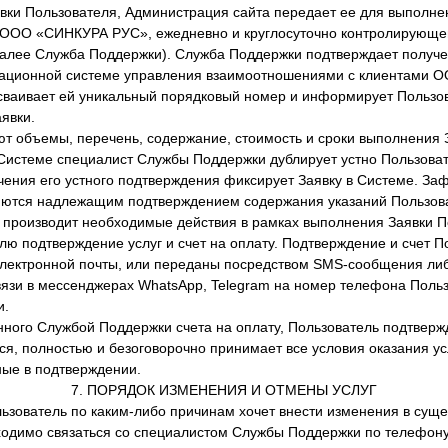
вки Пользователя, Администрация сайта передает ее для выполне
 ООО «СИНКУРА РУС», ежедневно и круглосуточно контролирующе
алее Служба Поддержки). Служба Поддержки подтверждает получе
ерационной системе управления взаимоотношениями с клиентами
исваивает ей уникальный порядковый номер и информирует Пользо
явки.
 объемы, перечень, содержание, стоимость и сроки выполнения З
 Системе специалист Службы Поддержки дублирует устно Пользова
учения его устного подтверждения фиксирует Заявку в Системе. З
яются надлежащим подтверждением содержания указаний Пользов
производит необходимые действия в рамках выполнения Заявки П
ю подтверждение услуг и счет на оплату. Подтверждение и счет П
электронной почты, или переданы посредством SMS-сообщения ли
язи в мессенджерах WhatsApp, Telegram на номер телефона Польз
и.
ого Службой Поддержки счета на оплату, Пользователь подтвержда
ся, полностью и безоговорочно принимает все условия оказания ус
ые в подтверждении.
7. ПОРЯДОК ИЗМЕНЕНИЯ И ОТМЕНЫ УСЛУГ
льзователь по каким-либо причинам хочет внести изменения в сущ
ходимо связаться со специалистом Службы Поддержки по телефон