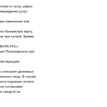
тказ от услуг, равно
тверждении услуг,
при изменении или
а банковскую карту,
ем при оплате Заявки.
ИНКУРА РУС»
ния Пользователя при
действующим
о списания денежных
ченного лица. В случае
чета подлежат оплате
 не согласован
х средств на