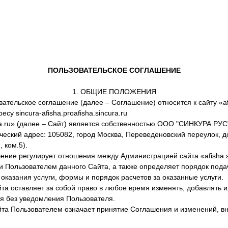
О НАС
АФИША
ГАСТРОНОМИЯ
МЕРОПРИЯТИ
ПОЛЬЗОВАТЕЛЬСКОЕ СОГЛАШЕНИЕ
1. ОБЩИЕ ПОЛОЖЕНИЯ
тельское соглашение (далее – Соглашение) относится к сайту «afi
у sincura-afisha.proafisha.sincura.ru
ura.ru» (далее – Сайт) является собственностью OOO "СИНКУРА РУС
еский адрес: 105082, город Москва, Переведеновский переулок, до
, ком.5).
ие регулирует отношения между Администрацией сайта «afisha.si
и Пользователем данного Сайта, а также определяет порядок пода
оказания услуги, формы и порядок расчетов за оказанные услуги.
а оставляет за собой право в любое время изменять, добавлять и
я без уведомления Пользователя.
та Пользователем означает принятие Соглашения и изменений, в