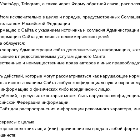
WhatsApp, Telegram, а также через Форму обратной связи, располо
том исключительно в целях и порядке, предусмотренных Соглаше
тельством Российской Федерации.
мацию с Сайта с указанием источника и согласия Администрации 
формацию Сайта для личных некоммерческих целей.
а обязуется:
о запросу Администрации сайта дополнительную информацию, кот
шение к предоставляемым услугам данного Сайта.
ственные и неимущественные права авторов и иных правооблада
 действий, которые могут рассматриваться как нарушающие норм
ть с использованием Сайта любую конфиденциальную и охраняем
 информацию о физических либо юридических лицах.
ействий, в результате которых может быть нарушена конфиденци
ссийской Федерации информации.
Сайт для распространения информации рекламного характера, ина
сервисы с целью:
вершеннолетних лиц и (или) причинение им вреда в любой форме.
ьшинств;