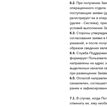
6.2.
При получении Зая
операционного отдела
поступающие заявки (д
регистрирует ее в оп
(далее - Система), пр
условий выполнения За
6.3.
Стороны утверждают
согласования заявки в
указаний, и после пол
образом сведения явл
6.4.
Служба Поддержки 
формирует Пользовател
направлены на адрес 
выделенных каналов св
при размещении Заявк
6.5.
Оплатой направленн
ознакомлен, соглашает
ранее и зафиксированн
7.1.
В случае, когда По
отменить ее, ему необ