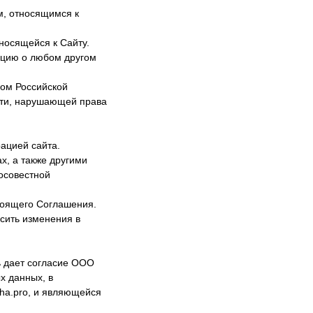
м, относящимся к
носящейся к Сайту.
ацию о любом другом
вом Российской
ости, нарушающей права
ацией сайта.
х, а также другими
осовестной
тоящего Соглашения.
сить изменения в
ль дает согласие ООО
х данных, в
sha.pro, и являющейся