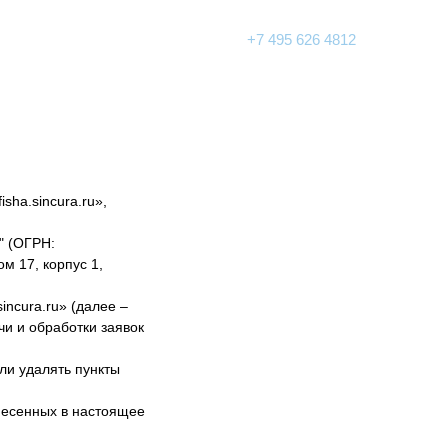
Я
+7 495 626 4812
sha.sincura.ru»,
" (ОГРН:
м 17, корпус 1,
ncura.ru» (далее –
чи и обработки заявок
ли удалять пункты
несенных в настоящее