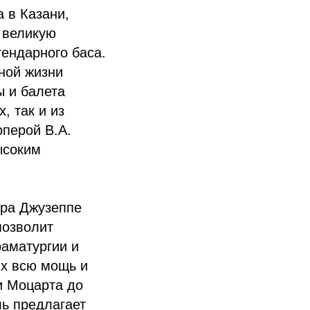
 в Казани,
т великую
ендарного баса.
ной жизни
ы и балета
, так и из
оперой В.А.
ысоким
вра Джузеппе
позволит
аматургии и
х всю мощь и
и Моцарта до
ь предлагает