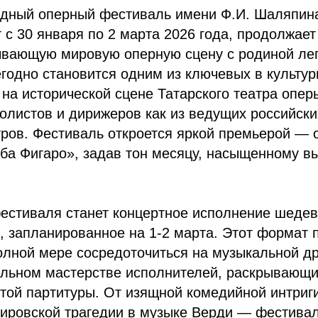
дный оперный фестиваль имени Ф.И. Шаляпина
 с 30 января по 2 марта 2026 года, продолжае
ывающую мировую оперную сцену с родиной лег
годно становится одним из ключевых в культур
 на исторической сцене Татарского театра опер
олистов и дирижеров как из ведущих российских
ров. Фестиваль откроется яркой премьерой — 
ба Фигаро», задав тон месяцу, насыщенному в
естиваля станет концертное исполнение шеде
 запланированное на 1-2 марта. Этот формат 
олной мере сосредоточиться на музыкальной др
альном мастерстве исполнителей, раскрывающи
той партитуры. От изящной комедийной интриг
ировской трагедии в музыке Верди — фестивал