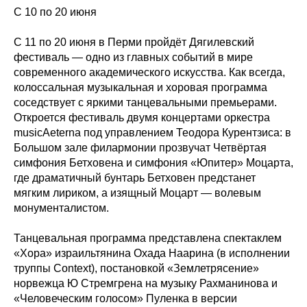
С 10 по 20 июня
С 11 по 20 июня в Перми пройдёт Дягилевский
фестиваль — одно из главных событий в мире
современного академического искусства. Как всегда,
колоссальная музыкальная и хоровая программа
соседствует с яркими танцевальными премьерами.
Откроется фестиваль двумя концертами оркестра
musicAeterna под управлением Теодора Курентзиса: в
Большом зале филармонии прозвучат Четвёртая
симфония Бетховена и симфония «Юпитер» Моцарта,
где драматичный бунтарь Бетховен предстанет
мягким лириком, а изящный Моцарт — волевым
монументалистом.
Танцевальная программа представлена спектаклем
«Хора» израильтянина Охада Наарина (в исполнении
труппы Context), постановкой «Землетрясение»
норвежца Ю Стремгрена на музыку Рахманинова и
«Человеческим голосом» Пуленка в версии