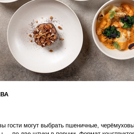
КВА
вы гости могут выбрать пшеничные, черёмухов
 — по две штуки в порции. Формат конструкто