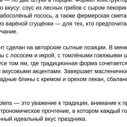
о вкусу: соус из лесных грибов с сыром пекорин
лабосолёный лосось, а также фермерская смета
из варёной сгущёнки — для тех, кто предпочита
учание.
нт сделан на авторские сытные позиции. В ме
ы с лососем и икрой, с томлёными говяжьими щ
усе том ям, где традиционная форма сочетается
 вкусовыми акцентами. Завершает масленично
адные блины с кремом и орехом пекан, сбалан
iens — это уважение к традиции, внимание к п
трономическое прочтение, в котором каждый го
нный идеальный вкус праздника.