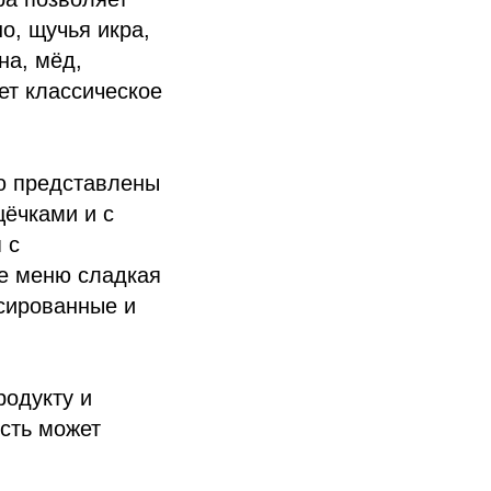
о, щучья икра,
на, мёд,
ет классическое
ню представлены
ёчками и с
 с
е меню сладкая
сированные и
родукту и
сть может