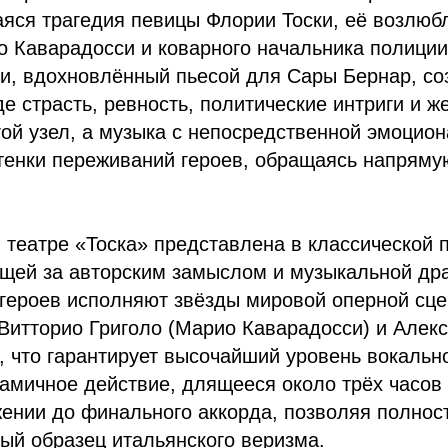
яся трагедия певицы Флории Тоски, её возлюб
 Каварадосси и коварного начальника полиции
и, вдохновлённый пьесой для Сары Бернар, со
де страсть, ревность, политические интриги и ж
гой узел, а музыка с непосредственной эмоцио
тенки переживаний героев, обращаясь напряму
театре «Тоска» представлена в классической п
щей за авторским замыслом и музыкальной дра
героев исполняют звёзды мировой оперной сце
 Витторио Григоло (Марио Каварадосси) и Алек
, что гарантирует высочайший уровень вокально
амичное действие, длящееся около трёх часов 
ении до финального аккорда, позволяя полнос
ный образец итальянского веризма.