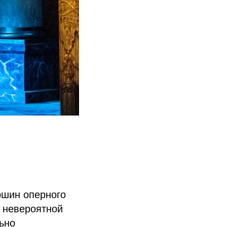
ршин оперного
с невероятной
ьно