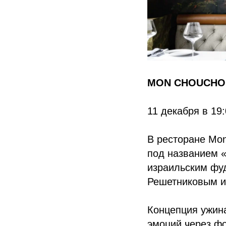
MON CHOUCHOU
11 декабря в 19
В ресторане Mon
под названием «
израильским фу
Решетниковым и
Концепция ужин
эмоций через ф