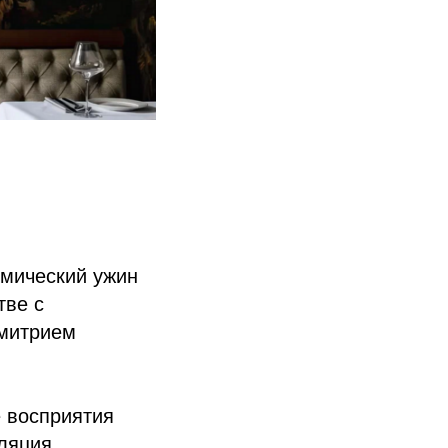
омический ужин
тве с
Дмитрием
 восприятия
ляция,