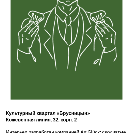
Культурный квартал «Брусницын»
Кожевенная линия, 32, корп. 2
Интерьер разработан компанией Art Glück: сводчатые