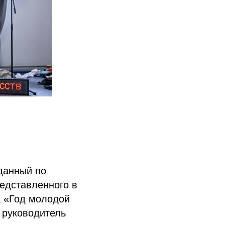
данный по
редставленного в
а «Год молодой
 руководитель