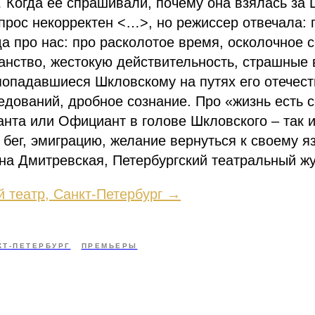
Когда ее спрашивали, почему она взялась за 
опрос некорректен <…>, но режиссер отвечала: 
да про нас: про расколотое время, осколочное 
анство, жестокую действительность, страшные
попадавшиеся Шкловскому на путях его отечес
едований, дробное сознание. Про «жизнь есть 
нта или Официант в голове Шкловского – так 
 бег, эмиграцию, желание вернуться к своему я
на Дмитревская, Петербургский театральный ж
 театр, Санкт-Петербург →
КТ-ПЕТЕРБУРГ
ПРЕМЬЕРЫ