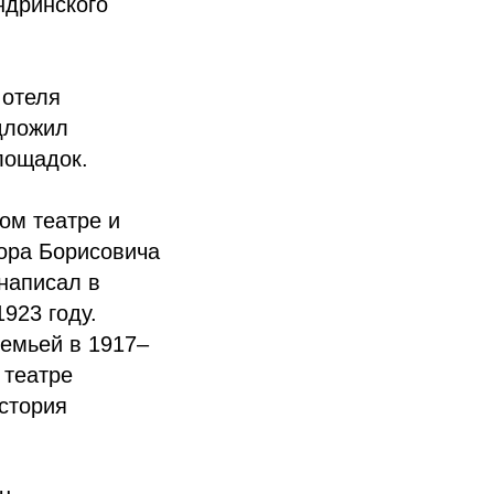
ндринского
 отеля
дложил
лощадок.
ом театре и
тора Борисовича
написал в
923 году.
семьей в 1917–
 театре
стория