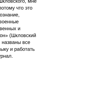
Шкловского, мне
потому что это
сознание,
 военные
твенных и
сон» (Шкловский
и названы все
зыку и работать
урнал.