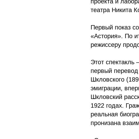
проекта и лабор
театра Никита К
Первый показ со
«Астория». По 
режиссеру продо
Этот спектакль 
первый перевод 
Шкловского (189
эмиграции, впер
Шкловский расск
1922 годах. Гра
реальная биогра
пронизана взаи