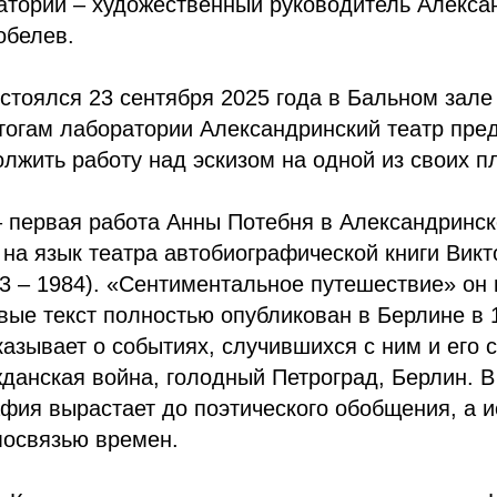
атории – художественный руководитель Алекса
обелев.
стоялся 23 сентября 2025 года в Бальном зале
итогам лаборатории Александринский театр пре
лжить работу над эскизом на одной из своих п
– первая работа Анны Потебня в Александринск
на язык театра автобиографической книги Вик
3 – 1984). «Сентиментальное путешествие» он 
вые текст полностью опубликован в Берлине в 1
азывает о событиях, случившихся с ним и его 
жданская война, голодный Петроград, Берлин. В
фия вырастает до поэтического обобщения, а и
мосвязью времен.