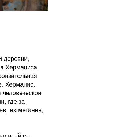
й деревни,
а Херманиса.
пронзительная
е. Херманис,
 человеческой
и, где за
в, их метания,
во всей ее