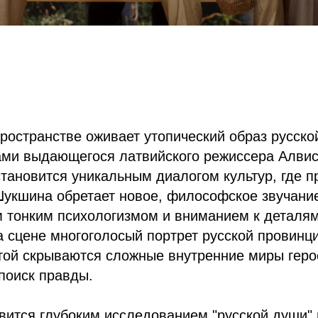
ространстве оживает утопический образ русско
ами выдающегося латвийского режиссера Алвис
становится уникальным диалогом культур, где 
Шукшина обретает новое, философское звучани
м тонким психологизмом и вниманием к деталям
а сцене многоголосый портрет русской провинци
ой скрываются сложные внутренние миры герое
поиск правды.
вится глубоким исследованием "русской души" 