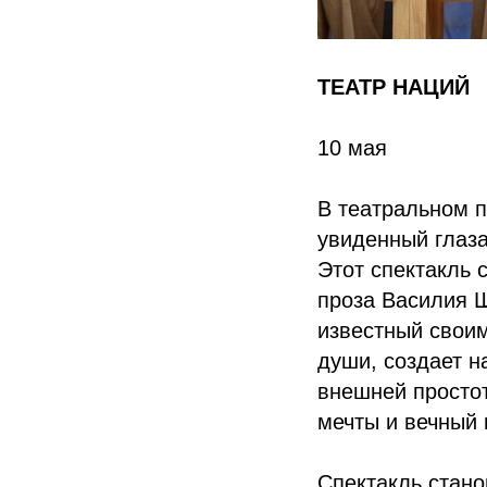
ТЕАТР НАЦИЙ
10 мая
В театральном п
увиденный глаз
Этот спектакль 
проза Василия 
известный свои
души, создает н
внешней простот
мечты и вечный 
Спектакль стано