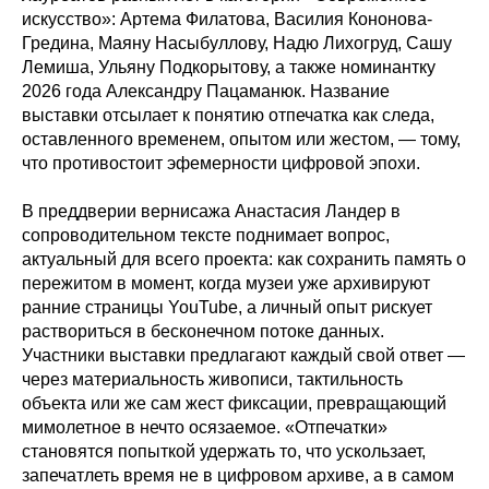
искусство»: Артема Филатова, Василия Кононова-
Гредина, Маяну Насыбуллову, Надю Лихогруд, Сашу
Лемиша, Ульяну Подкорытову, а также номинантку
2026 года Александру Пацаманюк. Название
выставки отсылает к понятию отпечатка как следа,
оставленного временем, опытом или жестом, — тому,
что противостоит эфемерности цифровой эпохи.
В преддверии вернисажа Анастасия Ландер в
сопроводительном тексте поднимает вопрос,
актуальный для всего проекта: как сохранить память о
пережитом в момент, когда музеи уже архивируют
ранние страницы YouTube, а личный опыт рискует
раствориться в бесконечном потоке данных.
Участники выставки предлагают каждый свой ответ —
через материальность живописи, тактильность
объекта или же сам жест фиксации, превращающий
мимолетное в нечто осязаемое. «Отпечатки»
становятся попыткой удержать то, что ускользает,
запечатлеть время не в цифровом архиве, а в самом