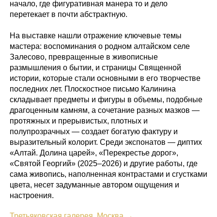
начало, где фигуративная манера то и дело
перетекает в почти абстрактную.
На выставке нашли отражение ключевые темы
мастера: воспоминания о родном алтайском селе
Залесово, превращенные в живописные
размышления о бытии, и страницы Священной
истории, которые стали основными в его творчестве
последних лет. Плоскостное письмо Калинина
складывает предметы и фигуры в объемы, подобные
драгоценным камням, а сочетание разных мазков —
протяжных и прерывистых, плотных и
полупрозрачных — создает богатую фактуру и
выразительный колорит. Среди экспонатов — диптих
«Алтай. Долина царей», «Перекрестье дорог»,
«Святой Георгий» (2025–2026) и другие работы, где
сама живопись, наполненная контрастами и сгустками
цвета, несет задуманные автором ощущения и
настроения.
Третьяковская галерея, Москва →