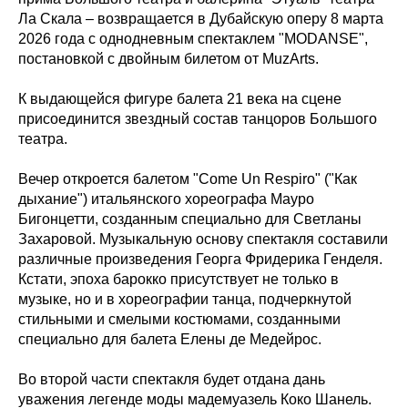
Ла Скала – возвращается в Дубайскую оперу 8 марта
2026 года с однодневным спектаклем "MODANSE",
постановкой с двойным билетом от MuzArts.
К выдающейся фигуре балета 21 века на сцене
присоединится звездный состав танцоров Большого
театра.
Вечер откроется балетом "Come Un Respiro" ("Как
дыхание") итальянского хореографа Мауро
Бигонцетти, созданным специально для Светланы
Захаровой. Музыкальную основу спектакля составили
различные произведения Георга Фридерика Генделя.
Кстати, эпоха барокко присутствует не только в
музыке, но и в хореографии танца, подчеркнутой
стильными и смелыми костюмами, созданными
специально для балета Елены де Медейрос.
Во второй части спектакля будет отдана дань
уважения легенде моды мадемуазель Коко Шанель.