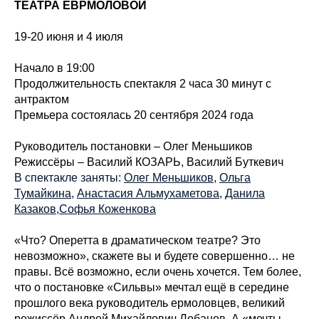
ТЕАТРА ЕВРМОЛОВОЙ
19-20 июня и 4 июля
Начало в 19:00
Продолжительность спектакля 2 часа 30 минут с
антрактом
Премьера состоялась 20 сентября 2024 года
Руководитель постановки – Олег Меньшиков
Режиссёры – Василий КОЗАРЬ, Василий Буткевич
В спектакле заняты:
Олег Меньшиков
,
Ольга
Тумайкина
,
Анастасия Альмухаметова
,
Данила
Казаков
,
Софья Коженкова
«Что? Оперетта в драматическом театре? Это
невозможно», скажете вы и будете совершенно… не
правы. Всё возможно, если очень хочется. Тем более,
что о постановке «Сильвы» мечтал ещё в середине
прошлого века руководитель ермоловцев, великий
режиссёр Андрей Михайлович Лобанов. А «мечты