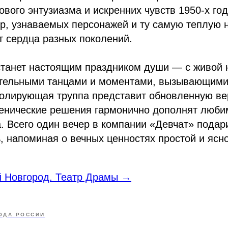
ового энтузиазма и искренних чувств 1950-х го
, узнаваемых персонажей и ту самую теплую н
т сердца разных поколений.
 станет настоящим праздником души — с живой
ательными танцами и моментами, вызывающими 
ролирующая труппа представит обновленную ве
енические решения гармонично дополнят люби
. Всего один вечер в компании «Девчат» подар
, напоминая о вечных ценностях простой и ясно
й Новгород. Театр Драмы →
ОДА РОССИИ