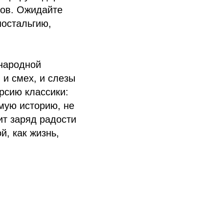
дов. Ожидайте
остальгию,
 народной
и смех, и слезы
рсию классики:
мую историю, не
ит заряд радости
й, как жизнь,