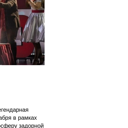
егендарная
абря в рамках
мосферу задорной