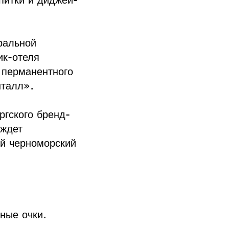
ральной
ик-отеля
 перманентного
нталл».
ргского бренд-
 ждет
ый черноморский
ные очки.