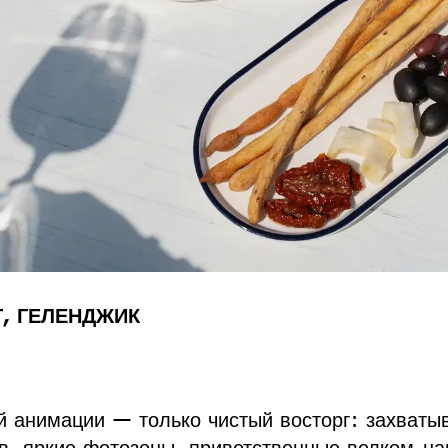
, ГЕЛЕНДЖИК
ой анимации — только чистый восторг: захват
в, яркие фотозоны, приветственные велком-на