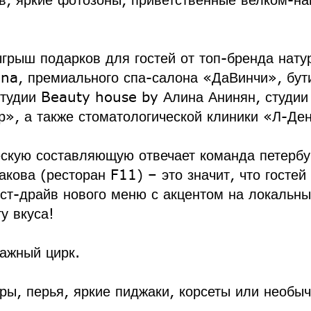
грыш подарков для гостей от топ-бренда нату
ana, премиального спа-салона «ДаВинчи», бут
студии Beauty house by Алина Анинян, студии
р», а также стоматологической клиники «Л-Де
ескую составляющую отвечает команда петербу
кова (ресторан F11) – это значит, что гостей
ст-драйв нового меню с акцентом на локальн
у вкуса!
тажный цирк.
ы, перья, яркие пиджаки, корсеты или необыч