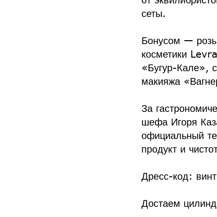
сеты.
Бонусом — розы
косметики Levr
«Бугур-Кале», 
макияжа «Вагне
За гастрономич
шефа Игоря Каза
официальный те
продукт и чистот
Дресс-код: вин
Достаем цилиндр