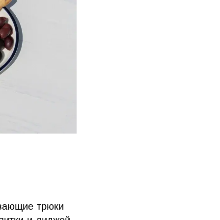
ывающие трюки
питки и диджей-