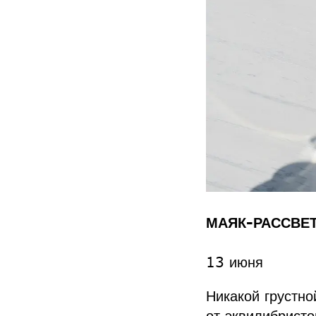
МАЯК-РАССВЕТ
13 июня
Никакой грустн
от эквилибристо