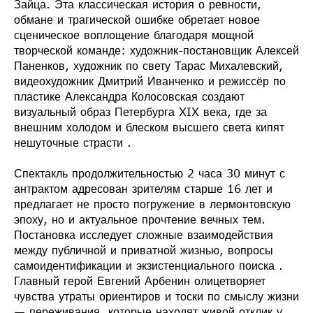
Зайца. Эта классическая история о ревности,
обмане и трагической ошибке обретает новое
сценическое воплощение благодаря мощной
творческой команде: художник-постановщик Алексей
Паненков, художник по свету Тарас Михалевский,
видеохудожник Дмитрий Иванченко и режиссёр по
пластике Александра Колосовская создают
визуальный образ Петербурга XIX века, где за
внешним холодом и блеском высшего света кипят
нешуточные страсти .
Спектакль продолжительностью 2 часа 30 минут с
антрактом адресован зрителям старше 16 лет и
предлагает не просто погружение в лермонтовскую
эпоху, но и актуальное прочтение вечных тем.
Постановка исследует сложные взаимодействия
между публичной и приватной жизнью, вопросы
самоидентификации и экзистенциального поиска .
Главный герой Евгений Арбенин олицетворяет
чувства утраты ориентиров и тоски по смыслу жизни
— переживания, которые находят живой отклик у