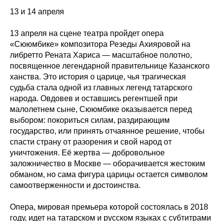
13 и 14 апреля
13 апреля на сцене театра пройдет опера
«Сююмбике» композитора Резеды Ахияровой на
либретто Рената Хариса — масштабное полотно,
посвященное легендарной правительнице Казанского
ханства. Это история о царице, чья трагическая
судьба стала одной из главных легенд татарского
народа. Овдовев и оставшись регентшей при
малолетнем сыне, Сююмбике оказывается перед
выбором: покориться силам, раздирающим
государство, или принять отчаянное решение, чтобы
спасти страну от разорения и свой народ от
уничтожения. Её жертва — добровольное
заложничество в Москве — оборачивается жестоким
обманом, но сама фигура царицы остается символом
самоотверженности и достоинства.
Опера, мировая премьера которой состоялась в 2018
году, идет на татарском и русском языках с субтитрами