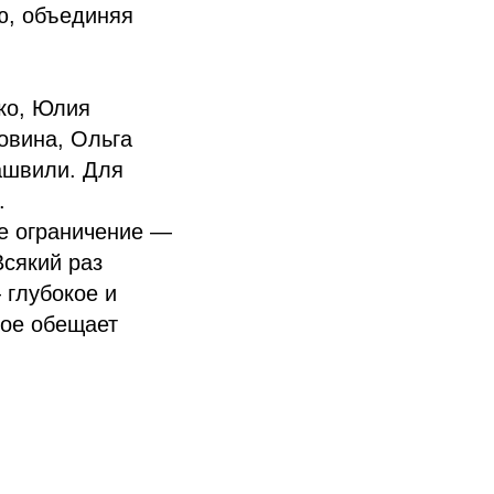
ю, объединяя
ко, Юлия
овина, Ольга
ашвили. Для
.
ое ограничение —
Всякий раз
 глубокое и
рое обещает