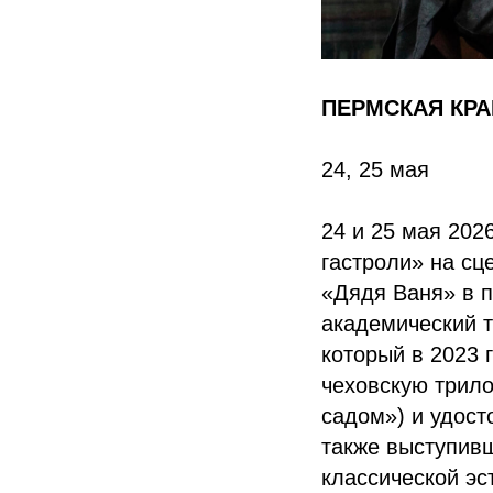
ПЕРМСКАЯ КР
24, 25 мая
24 и 25 мая 202
гастроли» на сц
«Дядя Ваня» в п
академический т
который в 2023 
чеховскую трил
садом») и удост
также выступив
классической эс