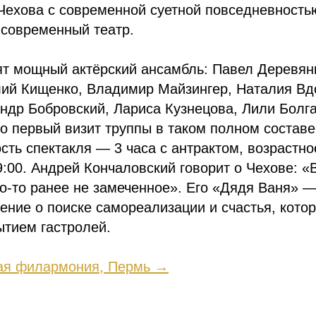
Чехова с современной суетной повседневность
 современный театр.
ят мощный актёрский ансамбль: Павел Деревян
лий Кищенко, Владимир Майзингер, Наталия Вд
ндр Бобровский, Лариса Кузнецова, Лили Болг
о первый визит труппы в таком полном составе
ть спектакля — 3 часа с антрактом, возрастн
9:00. Андрей Кончаловский говорит о Чехове: «
о-то ранее не замеченное». Его «Дядя Ваня» —
ние о поиске самореализации и счастья, кото
ытием гастролей.
ая филармония, Пермь →