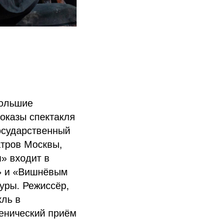
Большие
оказы спектакля
осударственный
атров Москвы,
я» входит в
и» и «Вишнёвым
уры. Режиссёр,
кль в
ценический приём