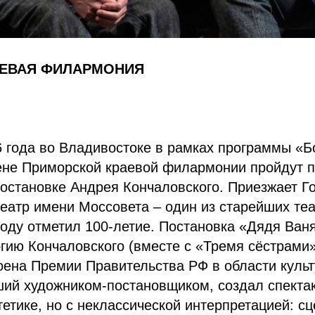
АЕВАЯ ФИЛАРМОНИЯ
6 года во Владивостоке в рамках программы «
ене Приморской краевой филармонии пройдут п
остановке Андрея Кончаловского. Приезжает Г
еатр имени Моссовета – один из старейших те
году отметил 100-летие. Постановка «Дядя Ван
огию Кончаловского (вместе с «Тремя сёстрам
оена Премии Правительства РФ в области культ
ший художником-постановщиком, создал спекта
тетике, но с неклассической интерпретацией: с