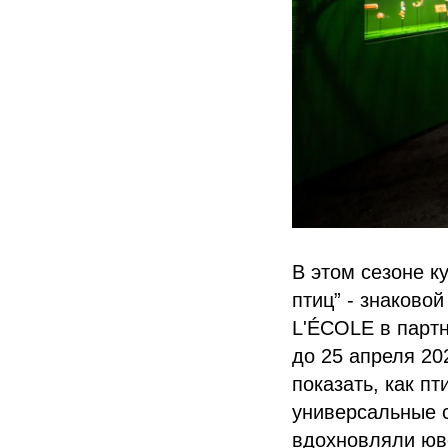
В этом сезоне к
птиц” - знаково
L'ÉCOLE в партне
до 25 апреля 20
показать, как п
универсальные 
вдохновляли юве