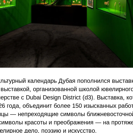
ультурный календарь Дубая пополнился выстав
й выставкой, организованной школой ювелирного
рстве с Dubai Design District (d3). Выставка, 
26 года, объединит более 150 изысканных работ
тицы — непреходящие символы ближневосточной
символы красоты и преображения — на протяж
лирное дело, поэзию и искусство.