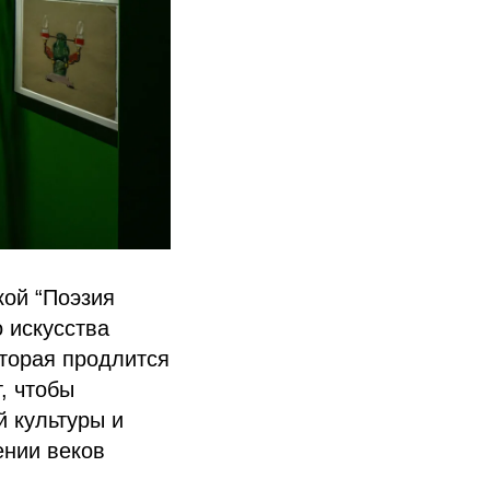
кой “Поэзия
 искусства
которая продлится
, чтобы
 культуры и
ении веков