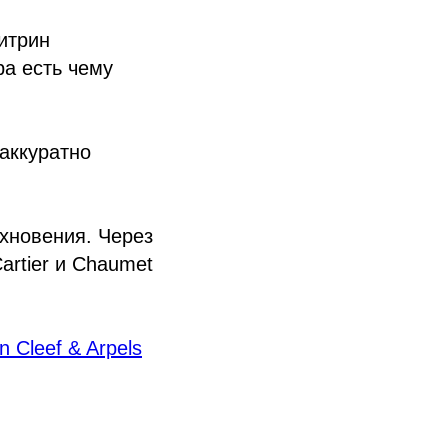
витрин
ра есть чему
аккуратно
охновения. Через
artier и Chaumet
n Cleef & Arpels