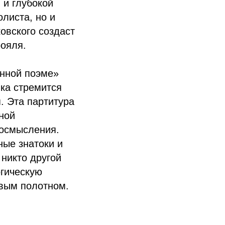
 и глубокой
олиста, но и
овского создаст
ояля.
енной поэме»
ка стремится
. Эта партитура
ной
 осмысления.
ные знатоки и
никто другой
огическую
овым полотном.