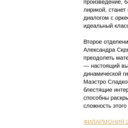
произведение, 
лирикой, станет
диалогом с орке
идеальный клас
Второе отделен
Александра Скр
преодолеть мате
— настоящий вы
динамической г
Маэстро Сладков
блестящие интер
способны раскр
сложность этого
ФИЛАРМОНИЯ Ш