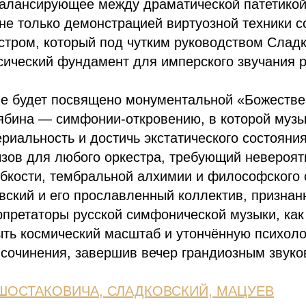
балансирующее между драматической патетикой
 не только демонстрацией виртуозной техники с
стром, который под чутким руководством Сладк
сический фундамент для имперского звучания р
ие будет посвящено монументальной «Божеств
ябина — симфонии-откровению, в которой музы
риальность и достичь экстатического состояния
зов для любого оркестра, требующий невероят
ибкости, тембральной алхимии и философского
ский и его прославленный коллектив, признан
претаторы русской симфонической музыки, как 
ыть космический масштаб и утончённую психол
 сочинения, завершив вечер грандиозным звук
ОСТАКОВИЧА, СЛАДКОВСКИЙ, МАЦУЕВ