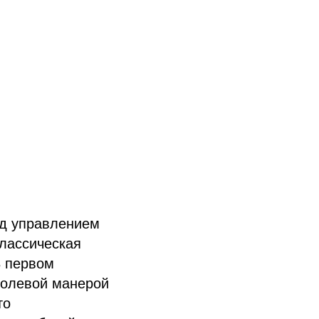
од управлением
классическая
В первом
волевой манерой
то