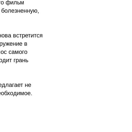
его фильм
 болезненную,
нова встретится
гружение в
лос самого
одит грань
едлагает не
еобходимое.