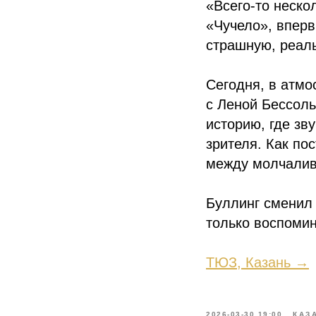
«Всего-то неско
«Чучело», впер
страшную, реал
Сегодня, в атмо
с Леной Бессоль
историю, где зву
зрителя. Как по
между молчалив
Буллинг сменил 
только воспомин
ТЮЗ, Казань →
2026-03-30 19:00
КАЗ