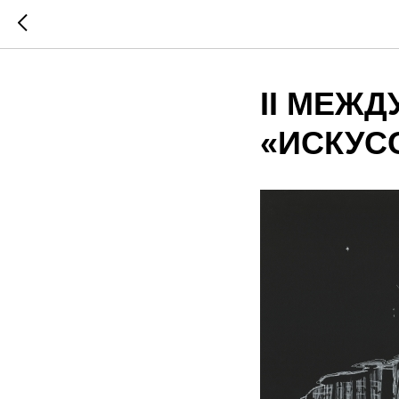
II МЕЖ
«ИСКУС