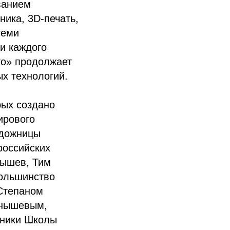
ванием
ника, 3D-печать,
теми
и каждого
го» продолжает
х технологий.
рых создано
ирового
удожницы
российских
нышев, Тим
Большинство
Степаном
рнышевым,
кники Школы