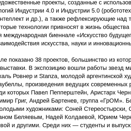
удожественные проекты, созданные с использо
огий Индустрии 4.0 и Индустрии 5.0 (робототех
нтеллект и др.), а также рефлексирующие над 
торые технологии привносят в жизнь общества 
ая международная биеннале «Искусство будуще
аимодействия искусства, науки и инновационны
ле показано 38 проектов, большинство из кото
выставки. В экспозицию вошли работы звезд м
аль Ровнер и Stanza, молодой аргентинской х
аубеллы, произведения ведущих современных 
еди которых Павел Пепперштейн, Аристарх Чер
имир Григ, Андрей Бартенев, группа «ГрОМ». 
молодыми художниками: Соней Стереостырски, 
аном Беляевым, Надей Колдаевой, Юрием Че
вой и другими. Среди них — студенты и выпус