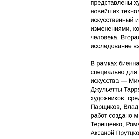
представлены х
новейших технол
искусственный и
изменениями, ко
человека. Втор
исследование вз
В рамках биенна
специально для 
искусства — Мих
Джульетты Тарр
художников, ср
Парщиков, Влад
работ создано 
Терещенко, Ром
Аксаной Прутцко