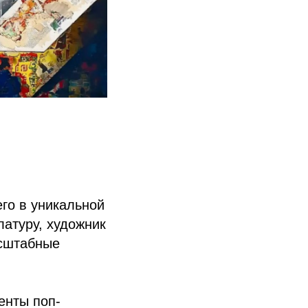
го в уникальной
латуру, художник
асштабные
енты поп-