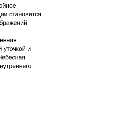
лойное
ии становится
ображений.
венная
 уточкой и
Небесная
внутреннего