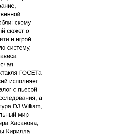
вание,
твенной
юблинскому
ый сюжет о
яти и игрой
ю систему,
навеса
лючая
ектакля ГОСЕТа
кий исполняет
алог с пьесой
сследования, а
ра DJ William,
альный мир
ера Хасанова,
ты Кирилла