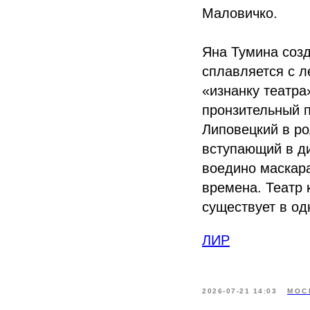
Маловичко.
Яна Тумина созд
сплавляется с л
«изнанку театра
пронзительный 
Липовецкий в ро
вступающий в ди
воедино маскара
времена. Театр 
существует в од
ЛИР
2026-07-21 14:03
МОС