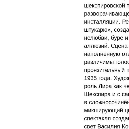
шекспировской т
разворачивающее
инсталляции. Ре
штукарю», созд
нелюбви, буре и
аллюзий. Сцена 
наполненную отз
различимы голо
пронзительный 
1935 года. Худо
роль Лира как ч
Шекспира и с са
в сложносочинён
микширующий ци
спектакля созд
свет Василия К