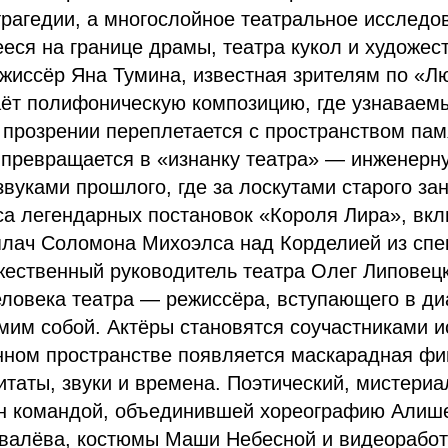
рагедии, а многослойное театральное исследо
ся на границе драмы, театра кукол и художес
жиссёр Яна Тумина, известная зрителям по «Л
аёт полифоническую композицию, где узнаваем
 прозрении переплетается с пространством пам
превращается в «изнанку театра» — инженерну
вуками прошлого, где за лоскутами старого за
са легендарных постановок «Короля Лира», вк
плач Соломона Михоэлса над Корделией из сп
жественный руководитель театра Олег Липовец
еловека театра — режиссёра, вступающего в ди
мим собой. Актёры становятся соучастниками и
ном пространстве появляется маскарадная фигу
таты, звуки и времена. Поэтический, мистери
ан командой, объединившей хореографию Алиш
овалёва, костюмы Маши Небесной и видеорабо