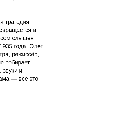
я трагедия
ревращается в
весом слышен
1935 года. Олег
тра, режиссёр,
ю собирает
 звуки и
ама — всё это