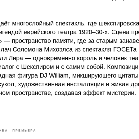
аёт многослойный спектакль, где шекспировска
егендой еврейского театра 1920–30-х. Сцена п
» — пространство памяти, где за старым зана
плач Соломона Михоэлса из спектакля ГОСЕТа 
ли Лира — одновременно король и человек теа
алог с Шекспиром и с самим собой. Композици
дная фигура DJ William, микширующего цитаты,
кукол, художественная инсталляция и живая др
ном пространстве, создавая эффект мистерии.
КВА
ПРЕМЬЕРА