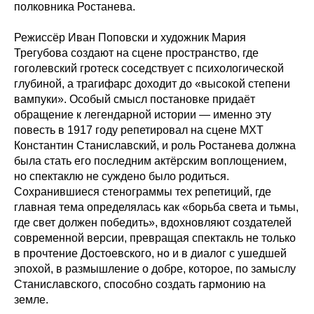
полковника Ростанева.
Режиссёр Иван Поповски и художник Мария
Трегубова создают на сцене пространство, где
гоголевский гротеск соседствует с психологической
глубиной, а трагифарс доходит до «высокой степени
вампуки». Особый смысл постановке придаёт
обращение к легендарной истории — именно эту
повесть в 1917 году репетировал на сцене МХТ
Константин Станиславский, и роль Ростанева должна
была стать его последним актёрским воплощением,
но спектаклю не суждено было родиться.
Сохранившиеся стенограммы тех репетиций, где
главная тема определялась как «борьба света и тьмы,
где свет должен победить», вдохновляют создателей
современной версии, превращая спектакль не только
в прочтение Достоевского, но и в диалог с ушедшей
эпохой, в размышление о добре, которое, по замыслу
Станиславского, способно создать гармонию на
земле.