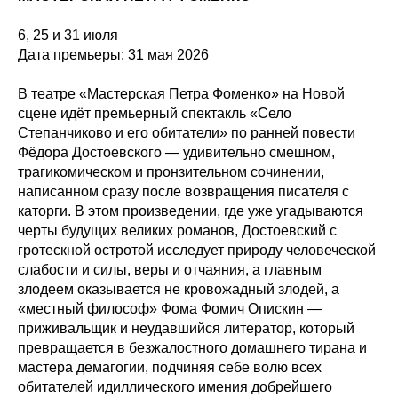
6, 25 и 31 июля
Дата премьеры: 31 мая 2026
В театре «Мастерская Петра Фоменко» на Новой
сцене идёт премьерный спектакль «Село
Степанчиково и его обитатели» по ранней повести
Фёдора Достоевского — удивительно смешном,
трагикомическом и пронзительном сочинении,
написанном сразу после возвращения писателя с
каторги. В этом произведении, где уже угадываются
черты будущих великих романов, Достоевский с
гротескной остротой исследует природу человеческой
слабости и силы, веры и отчаяния, а главным
злодеем оказывается не кровожадный злодей, а
«местный философ» Фома Фомич Опискин —
приживальщик и неудавшийся литератор, который
превращается в безжалостного домашнего тирана и
мастера демагогии, подчиняя себе волю всех
обитателей идиллического имения добрейшего